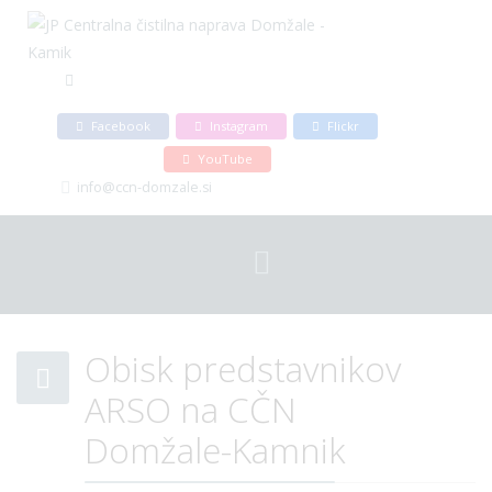
Facebook
Instagram
Flickr
YouTube
info@ccn-domzale.si
Obisk predstavnikov
ARSO na CČN
Domžale-Kamnik