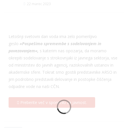
22 marec 2023
Letošnji svetovni dan voda ima zelo pomenljivo
geslo
»Pospešimo spremembe s sodelovanjem in
povezovanjem«,
s katerim nas opozarja, da moramo
okrepiti sodelovanje s strokovnjaki iz javnega sektorja, vse
od ministrstev do javnih agencij, raziskovalnih ustanov in
akademske sfere. Tokrat smo gostili predstavnike ARSO in
jim podrobno predstavili delovanje in postopke čiščenja
odpadne vode na naši CČN.
Preberite več v sporočilu za javnost.